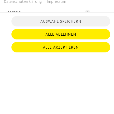
Datenschutzerklärung
Impressum
Essenziell
AUSWAHL SPEICHERN
Präferenzen
Statistiken
ALLE ABLEHNEN
ALLE AKZEPTIEREN
4,50 CHF *
* Die Preise können nach Auswahl des Stores variieren.
© 2026
Janni Zürich
Impressum
Datenschutz
Barrierefreiheit
Lieferdienstsoftware und Webshop von
SIDES