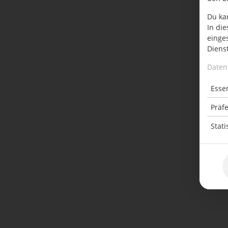
Du ka
In die
einge
Dienst
Daten
Essen
Präf
Stati