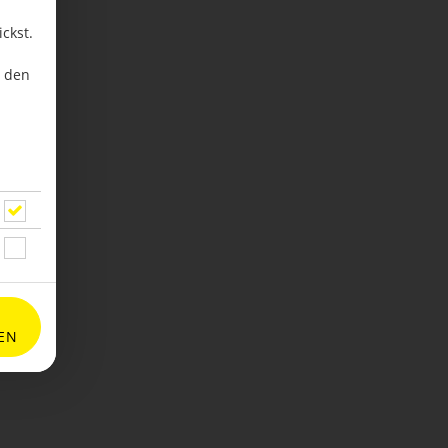
ckst.
u den
EN