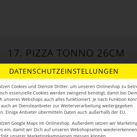
17. PIZZA TONNO 26CM
DATENSCHUTZEINSTELLUNGEN
utzen Cookies und Dienste Dritter, um unseren Onlineshop zu betr
isch essenzielle Cookies werden zwingend benötigt, damit bei De
h unseres Webshops auch alles funktioniert. Je nach Funktion kön
 auch an Diensteanbieter zur Weiterverarbeitung weitergegeben
n. Einige Anbieter übermitteln Daten auch außerhalb der EU.
utzen Google Maps im Onlineshop. Außerdem setzen wir Marketin
es ein, damit wir Dich auf unseren Webshopseiten wiedererkenne
rfolg unserer Marketingkampagnen messen können.