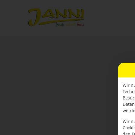
Wir n
Techn
Besuc
Daten
werde
Wir n
Cooki
den E