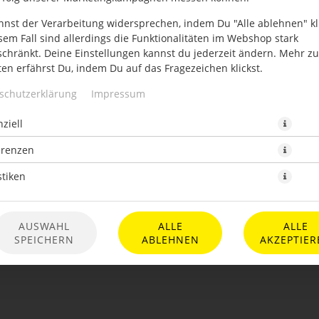
nnst der Verarbeitung widersprechen, indem Du "Alle ablehnen" kli
sem Fall sind allerdings die Funktionalitäten im Webshop stark
schränkt. Deine Einstellungen kannst du jederzeit ändern. Mehr z
en erfährst Du, indem Du auf das Fragezeichen klickst.
schutzerklärung
Impressum
ziell
Thon, frische Zwiebeln und Kapern
erenzen
18,50 CHF *
stiken
* Die Preise können nach Auswahl des Stores variieren.
AUSWAHL
ALLE
ALLE
SPEICHERN
ABLEHNEN
AKZEPTIER